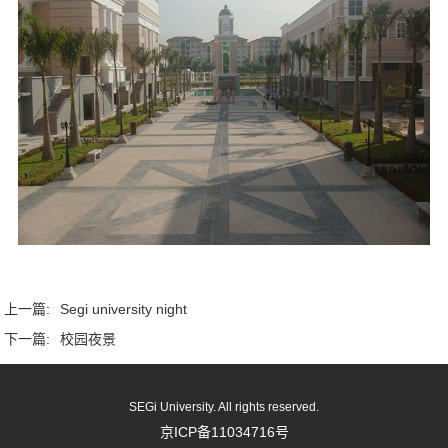
上一篇:
Segi university night
下一篇:
校园夜景
SEGi University. All rights reserved.
京ICP备11034716号