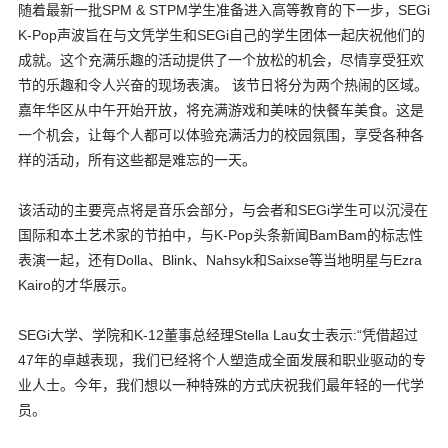
随着最新一批SPM & STPM学生准备进入高等教育的下一步，SEGi
K-Pop声波旨在与文凭学生和SEGi自己的学生团体一起庆祝他们的
成就。这个充满乐趣的活动提供了一个放松的机会，尽情享受狂欢
节的乐趣和令人兴奋的现场表演。 该节日将分为两个热闹的区域。
嘉年华区从中午开始开放，将充满游戏和美味的快餐车美食。这是
一个机会，让每个人都可以体验充满活力的校园氛围，享受各种各
样的活动，所有这些都是难忘的一天。
该活动的主要亮点将是音乐会部分，与会者和SEGi学生可以沉浸在
国际和本土艺术家的节拍中，与K-Pop头条新闻BamBam的标志性
表演一起，还有Dolla、Blink、Nahsyk和Saixse等当地明星与Ezra
Kairo的才华展示。
SEGi大学、学院和K-12董事总经理Stella Lau女士表示:“凭借超过
47年的卓越表现，我们已经将个人塑造成全面发展和职业驱动的专
业人士。今年，我们想以一种特殊的方式庆祝我们最年轻的一代学
员。