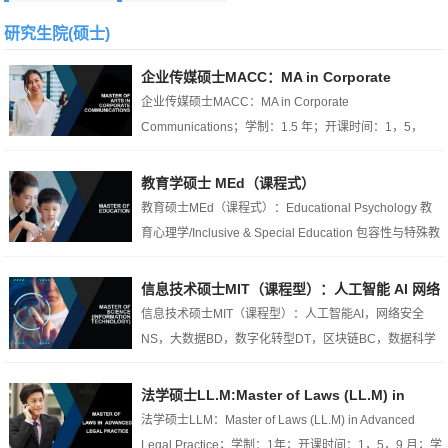
研究生院(硕士)
企业传媒硕士MACC：MA in Corporate
Communications
企业传媒硕士MACC：MA in Corporate
Communications；学制：1.5 年；开课时间：1，5，
9 月；学费：18410/ 年；学位颁发：世纪大学；入学要
求：本科可跨专业申请....
教育学硕士 MEd（课程式）
教育硕士MEd（课程式）：Educational Psychology 教
育心理学/Inclusive & Special Education 包容性与特殊教
育 /Early Childhood Ca...
信息技术硕士MIT（课程型）：人工智能 AI 网络
安全 NS 大数据 BD 数字化转型DT 区块链 BC 数
信息技术硕士MIT（课程型）：人工智能AI，网络安全
据科学 DS/ 物联网 IOT
NS，大数据BD，数字化转型DT，区块链BC，数据科学
DS，物联网IOT。学制：1 年；开课时间：1，5，9 月；
学费：29175学位颁发：世纪大学...
法学硕士LL.M:Master of Laws (LL.M) in
Advanced Legal Practice
法学硕士LLM：Master of Laws (LL.M) in Advanced
Legal Practice；学制：1年；开课时间：1，5，9 月；学