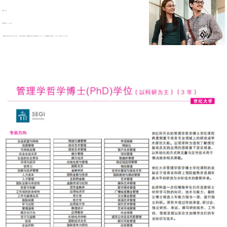
学制：3年；
开课时间：1,5,7,9月；
入学要求：硕士毕业,无 需 学 位 , 可 跨专业申请, 无需面试,接 受专升硕申 请. 1 月、7 月 为假期班. 雅思 6.0, iBT 60, 领思 169, MUET 4